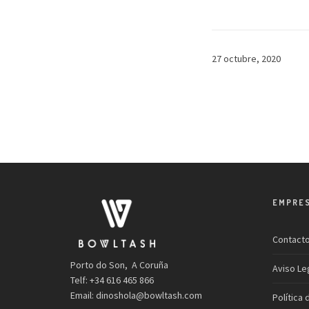
27 octubre, 2020
EMPRE
Contact
Porto do Son, A Coruña
Aviso Le
Telf: +34 616 465 866
Email:
dinoshola@bowltash.com
Política