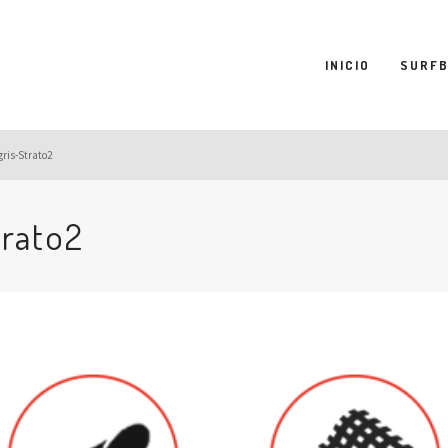
INICIO
SURF
ris-Strato2
trato2