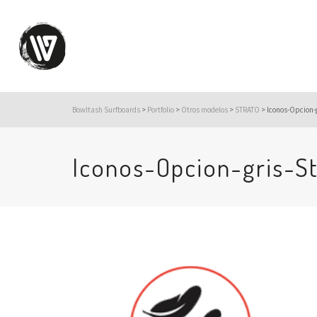
Bowltash Surfboards
>
Portfolio
>
Otros modelos
>
STRATO
>
Iconos-Opcion-g
Iconos-Opcion-gris-S