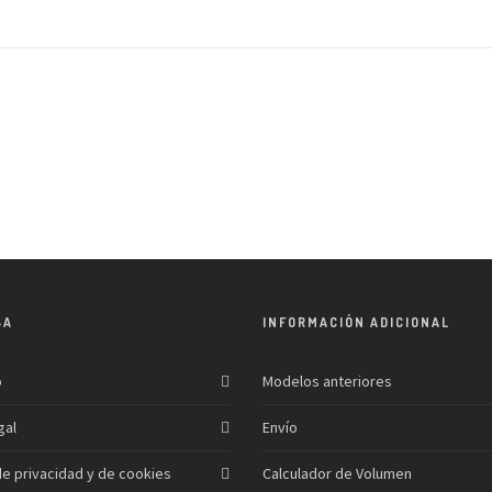
SA
INFORMACIÓN ADICIONAL
o
Modelos anteriores
gal
Envío
 de privacidad y de cookies
Calculador de Volumen