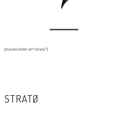
[masterslider id="strato"]
STRATØ