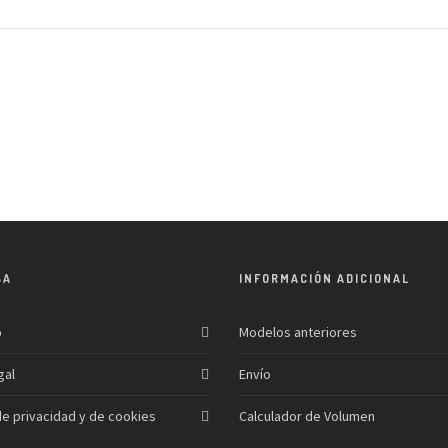
SA
INFORMACIÓN ADICIONAL
o
Modelos anteriores
gal
Envío
 de privacidad y de cookies
Calculador de Volumen