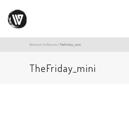
Bowltash Surfboards
>
TheFriday_mini
TheFriday_mini