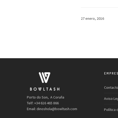
27 enero, 2016
EMPRE
Contact
Porto do Son, A Coruña
Aviso Le
Telf: +34 616 465 866
Email:
dinoshola@bowltash.com
Política