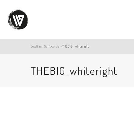
Bowltash Surfboards
>
THEBIG_whiteright
THEBIG_whiteright