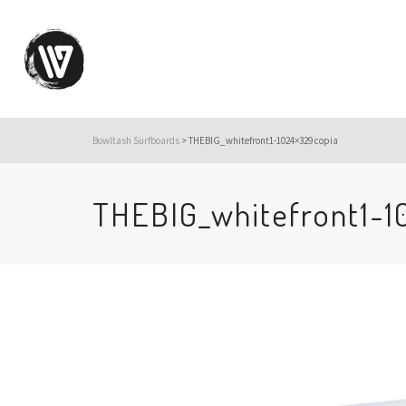
Bowltash Surfboards
>
THEBIG_whitefront1-1024×329 copia
THEBIG_whitefront1-1