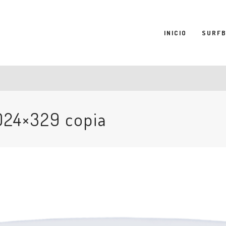
INICIO
SURF
024×329 copia