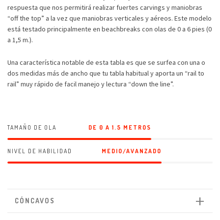
respuesta que nos permitirá realizar fuertes carvings y maniobras
“off the top” a la vez que maniobras verticales y aéreos. Este modelo
está testado principalmente en beachbreaks con olas de 0 a 6 pies (0
a 1,5 m.).
Una característica notable de esta tabla es que se surfea con una o
dos medidas más de ancho que tu tabla habitual y aporta un “rail to
rail” muy rápido de facil manejo y lectura “down the line”.
TAMAÑO DE OLA
DE 0 A 1.5 METROS
NIVEL DE HABILIDAD
MEDIO/AVANZADO
CÓNCAVOS