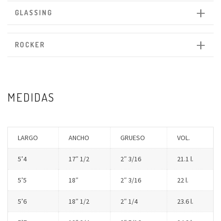
GLASSING
ROCKER
MEDIDAS
LARGO
ANCHO
GRUESO
VOL.
5’4
17″ 1/2
2″ 3/16
21.1 l.
5’5
18″
2″ 3/16
22 l.
5’6
18″ 1/2
2″ 1/4
23.6 l.