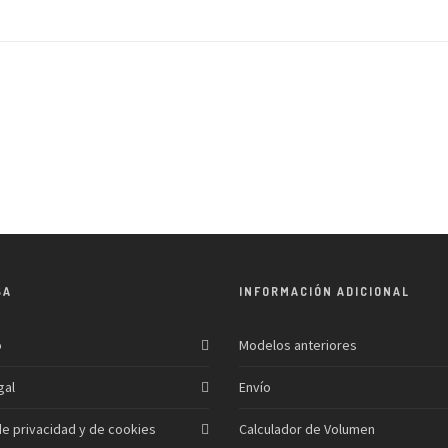
SA
INFORMACIÓN ADICIONAL
o
Modelos anteriores
gal
Envío
 de privacidad y de cookies
Calculador de Volumen