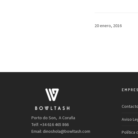
20 enero, 2016
EMPRE
Contact
Porto do Son, A Coruña
Aviso Le
Telf: +34 616 465 866
Email:
dinoshola@bowltash.com
Política