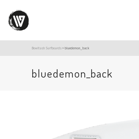
Bowltash Surfboards
>
bluedemon_back
bluedemon_back