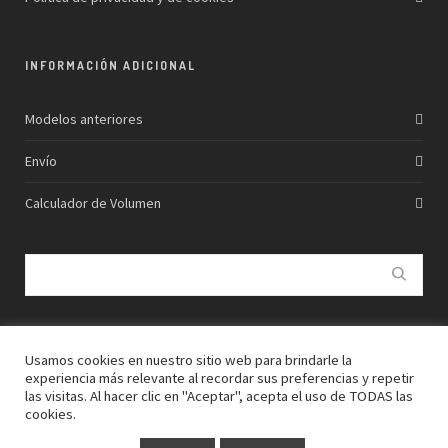
INFORMACIÓN ADICIONAL
Modelos anteriores
Envío
Calculador de Volumen
Usamos cookies en nuestro sitio web para brindarle la
experiencia más relevante al recordar sus preferencias y repetir
las visitas. Al hacer clic en "Aceptar", acepta el uso de TODAS las
© 2026
BOWLTASH SURFBOARDS
cookies.